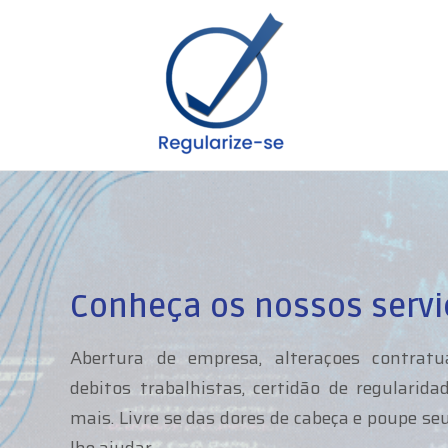
Conheça os nossos servi
Abertura de empresa, alteraçoes contratua
debitos trabalhistas, certidão de regulari
mais. Livre se das dores de cabeça e poupe s