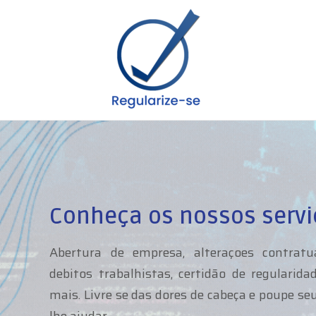
Conheça os nossos servi
Abertura de empresa, alteraçoes contratua
debitos trabalhistas, certidão de regulari
mais. Livre se das dores de cabeça e poupe s