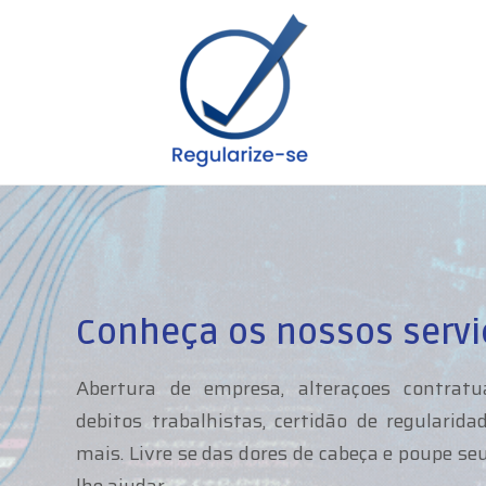
Conheça os nossos servi
Abertura de empresa, alteraçoes contratua
debitos trabalhistas, certidão de regulari
mais. Livre se das dores de cabeça e poupe s