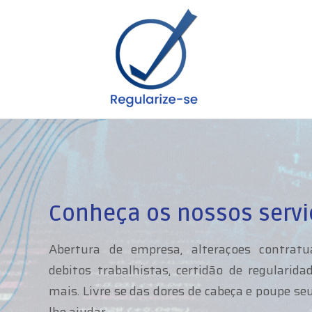
Conheça os nossos servi
Abertura de empresa, alteraçoes contratua
debitos trabalhistas, certidão de regulari
mais. Livre se das dores de cabeça e poupe s