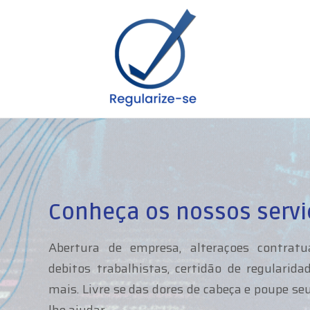
Conheça os nossos servi
Abertura de empresa, alteraçoes contratua
debitos trabalhistas, certidão de regulari
mais. Livre se das dores de cabeça e poupe s