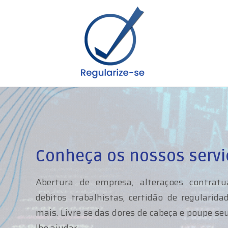
Conheça os nossos servi
Abertura de empresa, alteraçoes contratua
debitos trabalhistas, certidão de regulari
mais. Livre se das dores de cabeça e poupe s